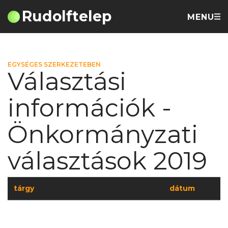
Rudolftelep
MENU
EGYSÉGES SZERKEZETEBEN
Választási
információk -
Önkormányzati
választások 2019
tárgy
dátum