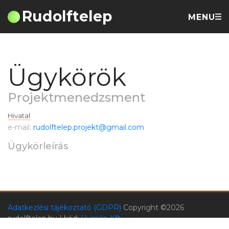
Rudolftelep
MENU
Ügykörök
Projektmenedzsment
Hivatal
e-mail:
rudolftelep.projekt@gmail.com
Ügykörleírás
Adatkezlési tájékoztató (GDPR)
Copyright ©
2026
rudolftelep.hu | kód:
Humán Kft.