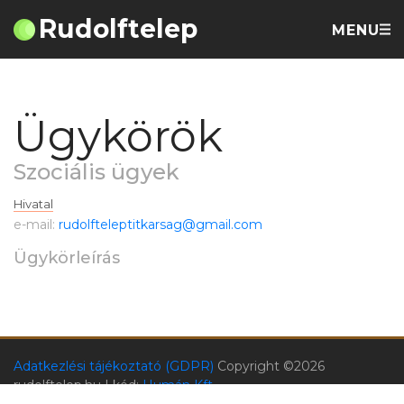
Rudolftelep
MENU
Ügykörök
Szociális ügyek
Hivatal
e-mail:
rudolfteleptitkarsag@gmail.com
Ügykörleírás
Adatkezlési tájékoztató (GDPR)
Copyright ©
2026
rudolftelep.hu | kód:
Humán Kft.