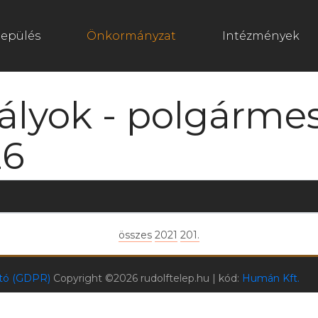
lepülés
Önkormányzat
Intézmények
ályok - polgármes
26
összes
2021
201.
ató (GDPR)
Copyright ©
2026 rudolftelep.hu | kód:
Humán Kft.