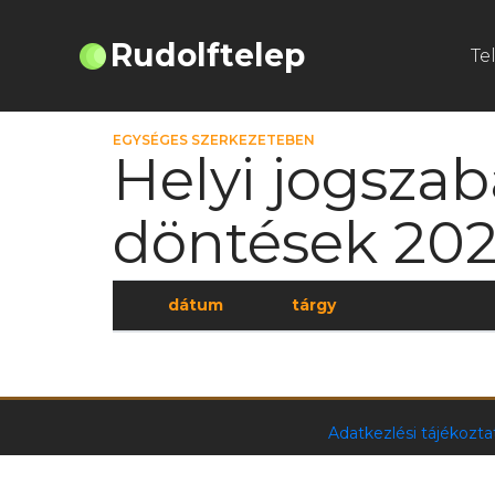
Rudolftelep
Te
EGYSÉGES SZERKEZETEBEN
Helyi jogszab
döntések 20
dátum
tárgy
Adatkezlési tájékozt