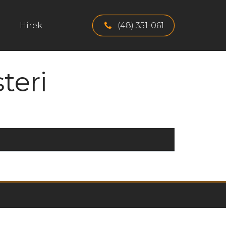
Hírek
(48) 351-061
teri