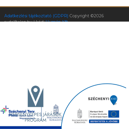
Adatkezlési tájékoztató (GDPR)
Copyright ©
2026
rudolftelep.hu | kód:
Humán Kft.