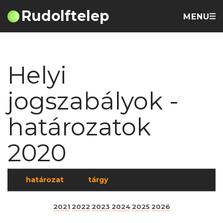
Rudolftelep
MENU
Helyi
jogszabályok -
határozatok
2020
határozat
tárgy
2021
2022
2023
2024
2025
2026