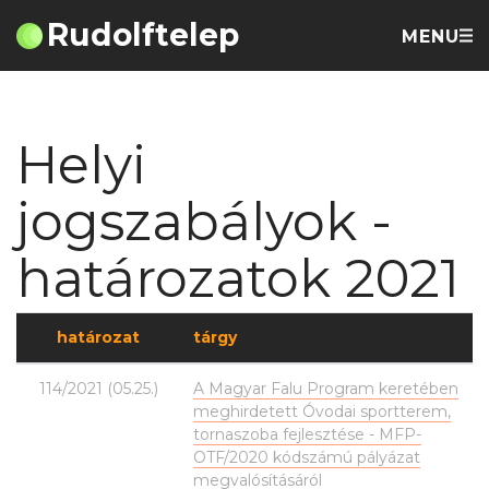
Rudolftelep
MENU
Helyi
jogszabályok -
határozatok 2021
határozat
tárgy
114/2021 (05.25.)
A Magyar Falu Program keretében
meghirdetett Óvodai sportterem,
tornaszoba fejlesztése - MFP-
OTF/2020 kódszámú pályázat
megvalósításáról