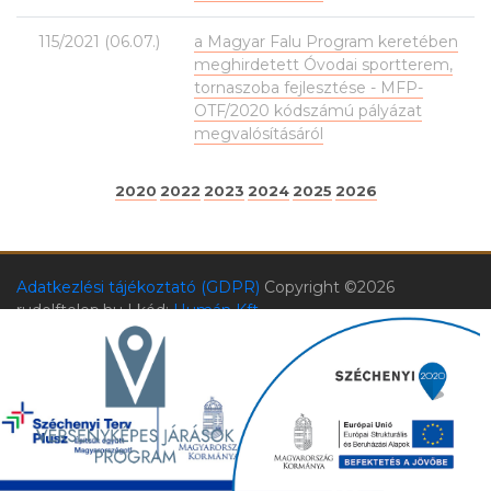
115/2021 (06.07.)
a Magyar Falu Program keretében
meghirdetett Óvodai sportterem,
tornaszoba fejlesztése - MFP-
OTF/2020 kódszámú pályázat
megvalósításáról
2020
2022
2023
2024
2025
2026
Adatkezlési tájékoztató (GDPR)
Copyright ©
2026
rudolftelep.hu | kód:
Humán Kft.